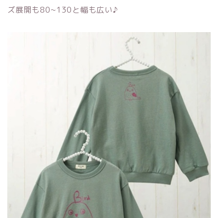
ズ展開も80~130と幅も広い♪